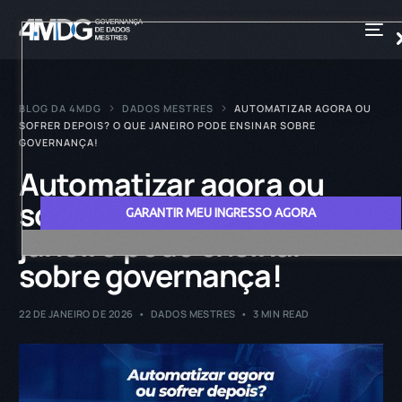
BLOG DA 4MDG
DADOS MESTRES
AUTOMATIZAR AGORA OU
SOFRER DEPOIS? O QUE JANEIRO PODE ENSINAR SOBRE
GOVERNANÇA!
Automatizar agora ou
sofrer depois? O que
GARANTIR MEU INGRESSO AGORA
janeiro pode ensinar
sobre governança!
22 DE JANEIRO DE 2026
DADOS MESTRES
3 MIN READ