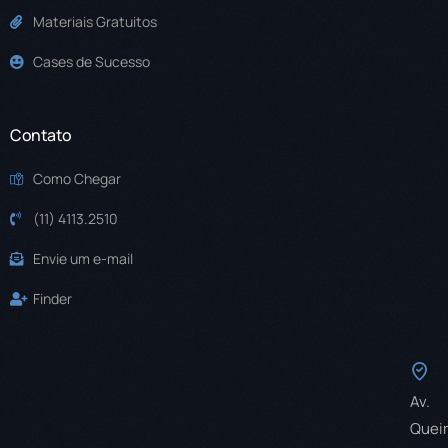
Materiais Gratuitos
Cases de Sucesso
Contato
Como Chegar
(11) 4113.2510
Envie um e-mail
Finder
Av.
Quei