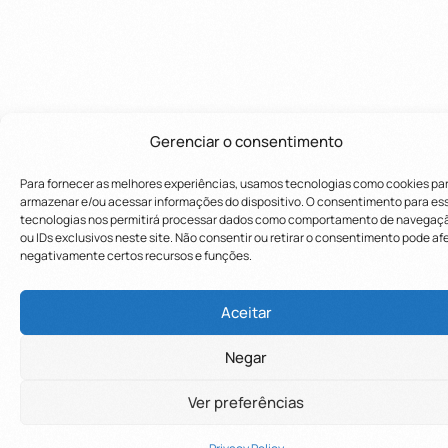
Gerenciar o consentimento
Para fornecer as melhores experiências, usamos tecnologias como cookies pa
armazenar e/ou acessar informações do dispositivo. O consentimento para es
tecnologias nos permitirá processar dados como comportamento de navegaç
ou IDs exclusivos neste site. Não consentir ou retirar o consentimento pode af
negativamente certos recursos e funções.
Utilizamos cookies para oferecer melhor
Utilizamos cookies para oferecer melhor
experiência, melhorar o desempenho, analisar
experiência, melhorar o desempenho, analisar
Aceitar
como você interage em nosso site e
como você interage em nosso site e
Negar
personalizar conteúdo.
personalizar conteúdo.
Saiba mais
Saiba mais
Ver preferências
Recusar Cookies
Recusar Cookies
Aceitar Cookies
Aceitar Cookies