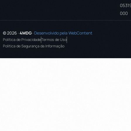
0531
000
© 2026 ·
4MDG
·
Desenvolvido pela WebContent
Política de Privacidade
Termos de Uso
Politica de Segurança da Informação