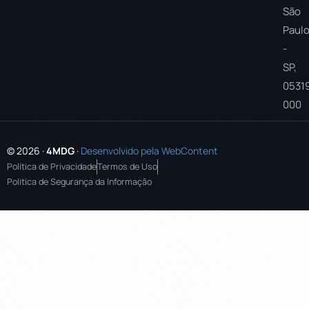
São
Paul
-
SP,
0531
000
© 2026 ·
4MDG
·
Desenvolvido pela WebContent
Política de Privacidade
Termos de Uso
Politica de Segurança da Informação