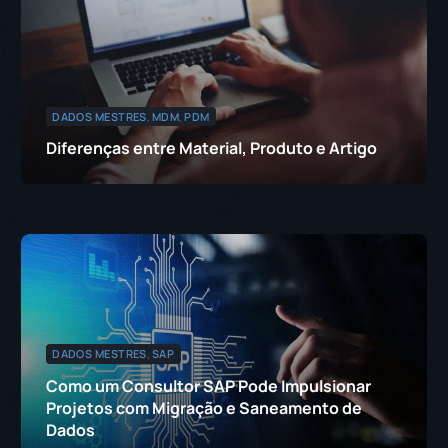
DADOS MESTRES
,
MDM
,
PDM
Diferenças entre Material, Produto e Artigo
DADOS MESTRES
,
SAP
Como um Consultor SAP Pode Impulsionar
Projetos com Migração e Saneamento de
Dados