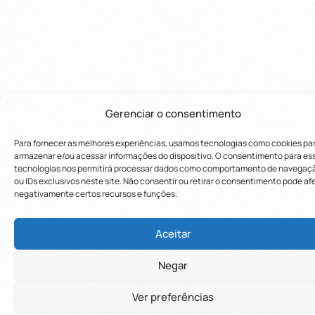
Gerenciar o consentimento
Para fornecer as melhores experiências, usamos tecnologias como cookies pa
armazenar e/ou acessar informações do dispositivo. O consentimento para es
tecnologias nos permitirá processar dados como comportamento de navegaç
ou IDs exclusivos neste site. Não consentir ou retirar o consentimento pode af
negativamente certos recursos e funções.
Utilizamos cookies para oferecer melhor
Utilizamos cookies para oferecer melhor
experiência, melhorar o desempenho, analisar
experiência, melhorar o desempenho, analisar
Aceitar
como você interage em nosso site e
como você interage em nosso site e
Negar
personalizar conteúdo.
personalizar conteúdo.
Saiba mais
Saiba mais
Ver preferências
Recusar Cookies
Recusar Cookies
Aceitar Cookies
Aceitar Cookies