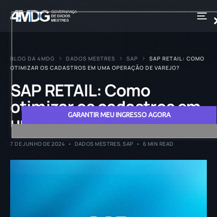
BLOG DA 4MDG
DADOS MESTRES
SAP
SAP RETAIL: COMO
OTIMIZAR OS CADASTROS EM UMA OPERAÇÃO DE VAREJO?
SAP RETAIL: Como
otimizar os cadastros em
GARANTIR MEU INGRESSO AGORA
uma operação de varejo?
7 DE JUNHO DE 2024
DADOS MESTRES
,
SAP
6 MIN READ