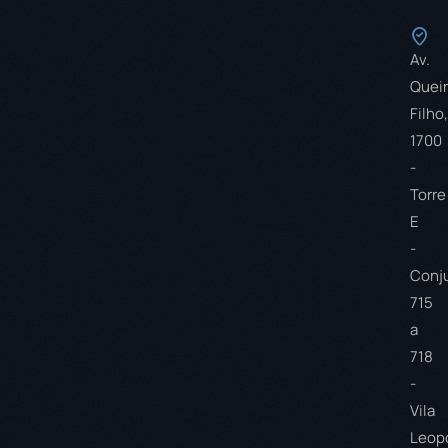
Av.
Quei
Filho,
1700
-
Torre
E
-
Conj
715
a
718
-
Vila
Leopo