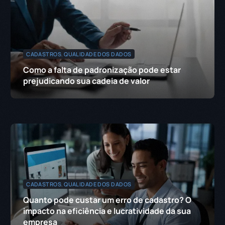
CADASTROS
,
QUALIDADE DOS DADOS
Como a falta de padronização pode estar
prejudicando sua cadeia de valor
CADASTROS
,
QUALIDADE DOS DADOS
Quanto pode custar um erro de cadastro? O
impacto na eficiência e lucratividade da sua
empresa