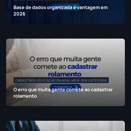
Base de dados organizada é vantagem em
2026
CADASTROS
,
EDUCAÇÃO EM MDM
,
MDM
,
SEM CATEGORIA
O erro que muita gente comete ao cadastrar
rolamento