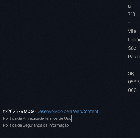
a
718
-
Vila
Leopo
São
Paul
-
SP,
0531
000
© 2026 ·
4MDG
·
Desenvolvido pela WebContent
Política de Privacidade
Termos de Uso
Politica de Segurança da Informação