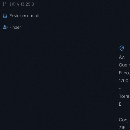
(11) 4113.2510
Envie um e-mail
Finder
Av.
Quei
Filho,
1700
-
Torre
E
-
Conj
715