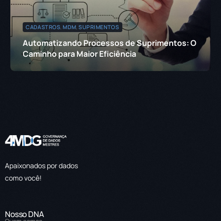
CADASTROS
,
MDM
,
SUPRIMENTOS
Automatizando Processos de Suprimentos: O
Caminho para Maior Eficiência
Apaixonados por dados
como você!
Nosso DNA