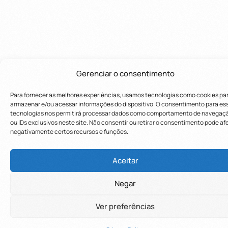
Gerenciar o consentimento
Para fornecer as melhores experiências, usamos tecnologias como cookies pa
armazenar e/ou acessar informações do dispositivo. O consentimento para es
tecnologias nos permitirá processar dados como comportamento de navegaç
ou IDs exclusivos neste site. Não consentir ou retirar o consentimento pode af
negativamente certos recursos e funções.
Utilizamos cookies para oferecer melhor
Utilizamos cookies para oferecer melhor
experiência, melhorar o desempenho, analisar
experiência, melhorar o desempenho, analisar
Aceitar
como você interage em nosso site e
como você interage em nosso site e
Negar
personalizar conteúdo.
personalizar conteúdo.
Saiba mais
Saiba mais
Ver preferências
Recusar Cookies
Recusar Cookies
Aceitar Cookies
Aceitar Cookies