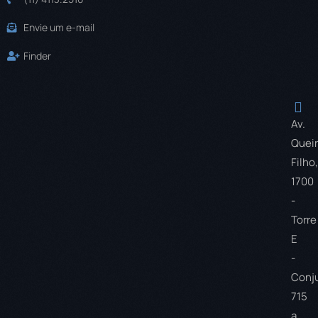
Envie um e-mail
Finder
Av.
Quei
Filho,
1700
-
Torre
E
-
Conj
715
a