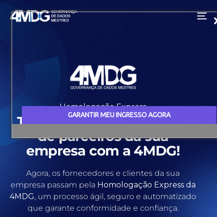
Homologação Express
GARANTIR MEU INGRESSO AGORA
Terceirize a homologação
de parceiros da sua
empresa com a 4MDG!
Agora, os fornecedores e clientes da sua
empresa passam pela
Homologação Express da
4MDG
, um processo ágil, seguro e automatizado
que garante conformidade e confiança.