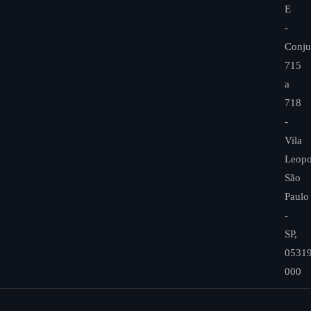
E
-
Conju
715
a
718
-
Vila
Leopo
São
Paulo
-
SP,
05319
000