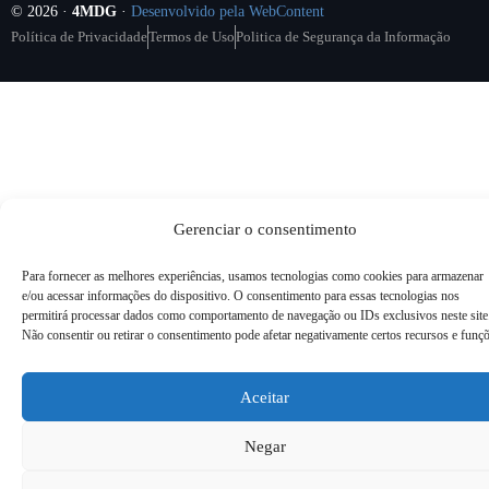
© 2026 ·
4MDG
·
Desenvolvido pela WebContent
Política de Privacidade
Termos de Uso
Politica de Segurança da Informação
Gerenciar o consentimento
Para fornecer as melhores experiências, usamos tecnologias como cookies para armazenar
e/ou acessar informações do dispositivo. O consentimento para essas tecnologias nos
permitirá processar dados como comportamento de navegação ou IDs exclusivos neste site
Não consentir ou retirar o consentimento pode afetar negativamente certos recursos e funçõ
Utilizamos cookies para oferecer melhor
Utilizamos cookies para oferecer melhor
experiência, melhorar o desempenho, analisar
experiência, melhorar o desempenho, analisar
Aceitar
como você interage em nosso site e
como você interage em nosso site e
Negar
personalizar conteúdo.
personalizar conteúdo.
Saiba mais
Saiba mais