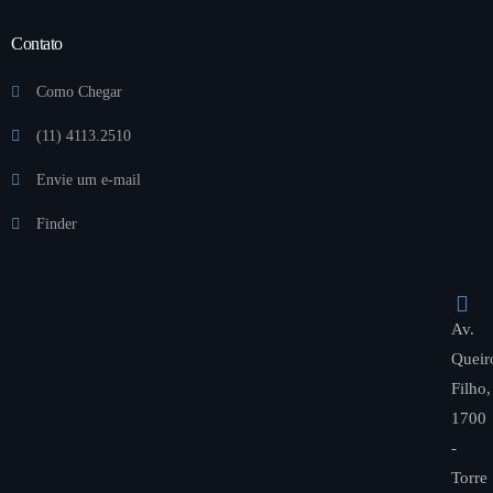
Contato
Como Chegar
(11) 4113.2510
Envie um e-mail
Finder
Av.
Queir
Filho,
1700
-
Torre