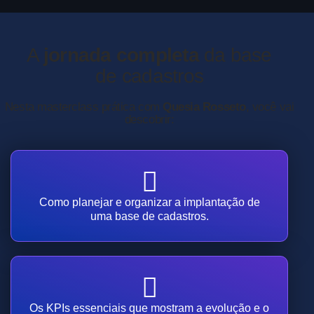
A
jornada completa
da base
de cadastros
Nesta masterclass prática com
Quesia Rosseto
, você vai
descobrir:
Como planejar e organizar a implantação de
uma base de cadastros.
Os KPIs essenciais que mostram a evolução e o